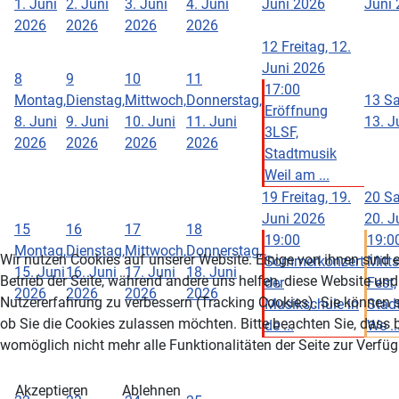
1. Juni
2. Juni
3. Juni
4. Juni
Juni 2026
Juni
2026
2026
2026
2026
12
Freitag, 12.
Juni 2026
8
9
10
11
17:00
Montag,
Dienstag,
Mittwoch,
Donnerstag,
13
Sa
Eröffnung
8. Juni
9. Juni
10. Juni
11. Juni
13. J
3LSF,
2026
2026
2026
2026
Stadtmusik
Weil am ...
19
Freitag, 19.
20
Sa
Juni 2026
20. J
15
16
17
18
19:00
19:0
Montag,
Dienstag,
Mittwoch,
Donnerstag,
Wir nutzen Cookies auf unserer Website. Einige von ihnen sind e
Sommerkonzert
Mitt
15. Juni
16. Juni
17. Juni
18. Juni
Betrieb der Seite, während andere uns helfen, diese Website und
der
Fest,
2026
2026
2026
2026
Nutzererfahrung zu verbessern (Tracking Cookies). Sie können s
Musikschule in
Stadt
ob Sie die Cookies zulassen möchten. Bitte beachten Sie, dass 
de ...
We ..
womöglich nicht mehr alle Funktionalitäten der Seite zur Verfü
Akzeptieren
Ablehnen