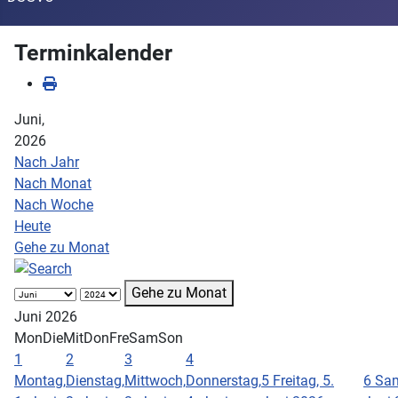
Terminkalender
Juni,
2026
Nach Jahr
Nach Monat
Nach Woche
Heute
Gehe zu Monat
Gehe zu Monat
Juni 2026
Mon
Die
Mit
Don
Fre
Sam
Son
1
2
3
4
Montag,
Dienstag,
Mittwoch,
Donnerstag,
5
Freitag, 5.
6
Sam