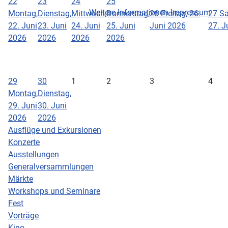
22
23
24
25
Weitere Informationen
Impressum
Montag,
Dienstag,
Mittwoch,
Donnerstag,
26
Freitag, 26.
27
Sa
22. Juni
23. Juni
24. Juni
25. Juni
Juni 2026
27. J
2026
2026
2026
2026
29
30
1
2
3
4
Montag,
Dienstag,
29. Juni
30. Juni
2026
2026
Ausflüge und Exkursionen
Konzerte
Ausstellungen
Generalversammlungen
Märkte
Workshops und Seminare
Fest
Vorträge
Kino