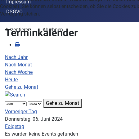
Impressum
Cookies). Sie können selbst entscheiden, ob Sie die Cookies zul
DSGVO
Verfügung stehen.
Terminkalender
Akzeptieren
Ablehnen
Nach Jahr
Nach Monat
Nach Woche
Heute
Gehe zu Monat
Gehe zu Monat
Vorheriger Tag
Donnerstag, 06. Juni 2024
Folgetag
Es wurden keine Events gefunden