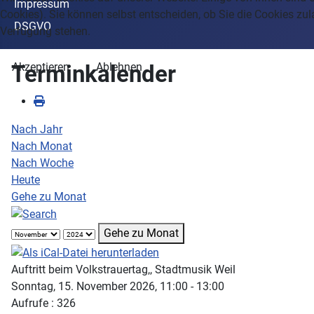
Impressum
Cookies). Sie können selbst entscheiden, ob Sie die Cookies zul
DSGVO
Verfügung stehen.
Terminkalender
Akzeptieren
Ablehnen
Nach Jahr
Nach Monat
Nach Woche
Heute
Gehe zu Monat
Gehe zu Monat
Auftritt beim Volkstrauertag,, Stadtmusik Weil
Sonntag, 15. November 2026, 11:00 - 13:00
Aufrufe
: 326